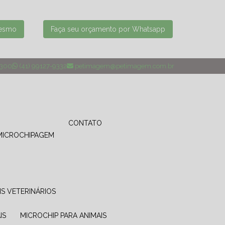
mesmo
Faça seu orçamento por Whatsapp
4300
(41) 99127-9332
petimagem@petimagem.com.br
CONTATO
MICROCHIPAGEM
IS VETERINÁRIOS
IS
MICROCHIP PARA ANIMAIS