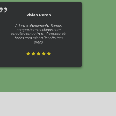
Vivian Peron
Adoro o atendimento .Somos
sempre bem recebidas com
atendimento nota 10. O carinho de
todos com minha Pet não tem
preço.