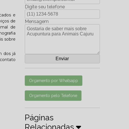
Digite seu telefone
icados e
viços de
Mensagem
imal de
ografia
is sobre
m dos já
 contato
Orçamento por Whatsapp
Orçamento pelo Telefone
Páginas
Relacionadas