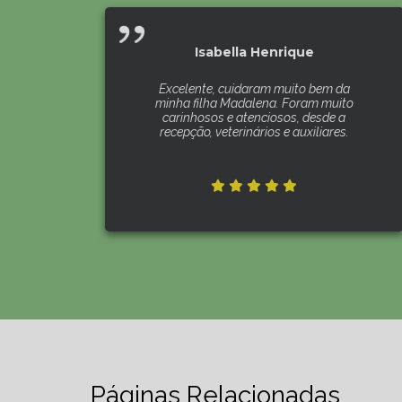
Isabella Henrique
Excelente, cuidaram muito bem da
minha filha Madalena. Foram muito
carinhosos e atenciosos, desde a
recepção, veterinários e auxiliares.
Páginas Relacionadas