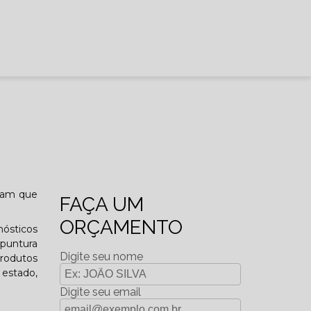
ejam que
FAÇA UM
ORÇAMENTO
ósticos
upuntura
Digite seu nome
produtos
estado,
Digite seu email