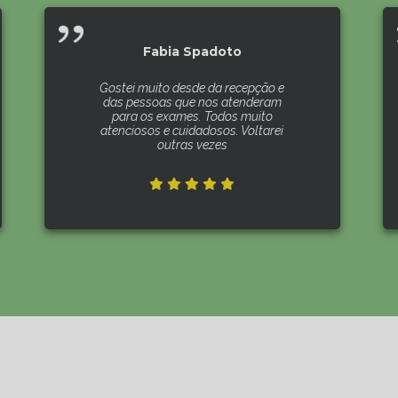
Fabia Spadoto
Gostei muito desde da recepção e
das pessoas que nos atenderam
para os exames. Todos muito
atenciosos e cuidadosos. Voltarei
outras vezes