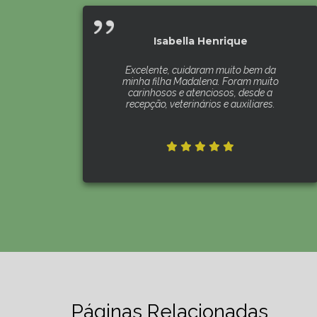
Isabella Henrique
Excelente, cuidaram muito bem da
minha filha Madalena. Foram muito
carinhosos e atenciosos, desde a
recepção, veterinários e auxiliares.
Páginas Relacionadas