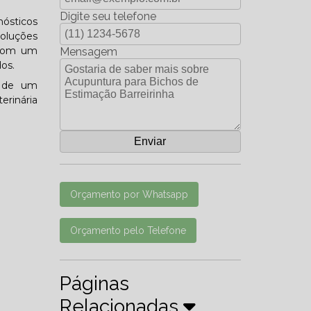
Digite seu telefone
nósticos
soluções
 com um
Mensagem
os.
s de um
rinária
Orçamento por Whatsapp
Orçamento pelo Telefone
Páginas
Relacionadas