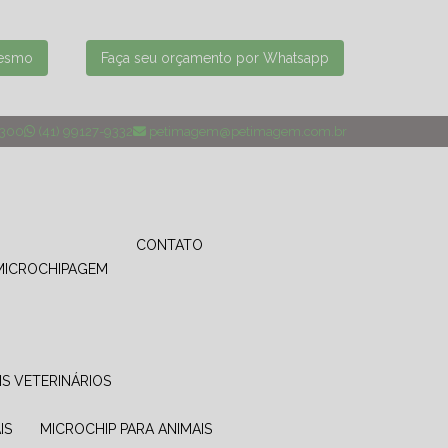
mesmo
Faça seu orçamento por Whatsapp
4300
(41) 99127-9332
petimagem@petimagem.com.br
CONTATO
MICROCHIPAGEM
IS VETERINÁRIOS
IS
MICROCHIP PARA ANIMAIS