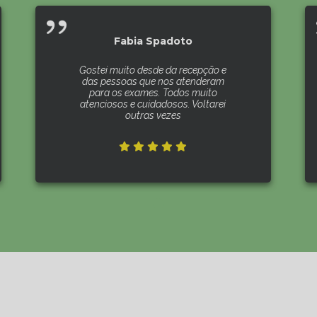
Fabia Spadoto
Gostei muito desde da recepção e
das pessoas que nos atenderam
para os exames. Todos muito
atenciosos e cuidadosos. Voltarei
outras vezes