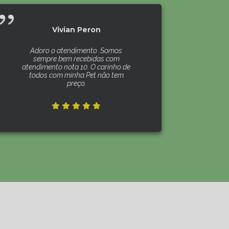
Vivian Peron
Adoro o atendimento .Somos
sempre bem recebidas com
atendimento nota 10. O carinho de
todos com minha Pet não tem
preço.