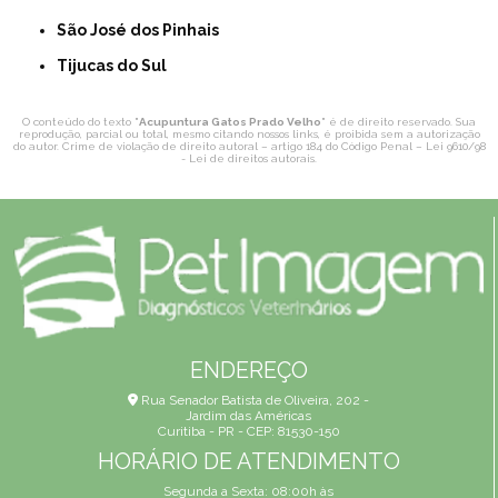
São José dos Pinhais
Tijucas do Sul
O conteúdo do texto "
Acupuntura Gatos Prado Velho
" é de direito reservado. Sua
reprodução, parcial ou total, mesmo citando nossos links, é proibida sem a autorização
do autor. Crime de violação de direito autoral – artigo 184 do Código Penal –
Lei 9610/98
- Lei de direitos autorais
.
ENDEREÇO
Rua Senador Batista de Oliveira, 202 -
Jardim das Américas
Curitiba - PR - CEP: 81530-150
HORÁRIO DE ATENDIMENTO
Segunda a Sexta: 08:00h às