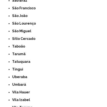
São Braz
São Francisco
São João
São Lourenço
São Miguel
Sítio Cercado
Taboão
Tarumã
Tatuquara
Tingui
Uberaba
Umbará
Vila Hauer
Vila Izabel