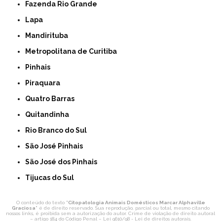
Fazenda Rio Grande
Lapa
Mandirituba
Metropolitana de Curitiba
Pinhais
Piraquara
Quatro Barras
Quitandinha
Rio Branco do Sul
São José Pinhais
São José dos Pinhais
Tijucas do Sul
O conteúdo do texto "
Citopatologia Animais Domésticos Marcar Alphaville
Graciosa
" é de direito reservado. Sua reprodução, parcial ou total, mesmo citando
nossos links, é proibida sem a autorização do autor. Crime de violação de direito autoral
– artigo 184 do Código Penal –
Lei 9610/98 - Lei de direitos autorais
.