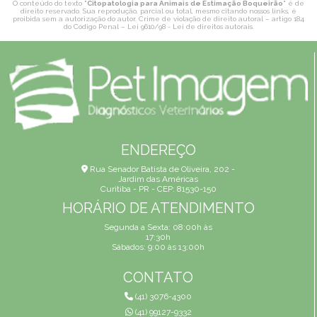
O conteúdo do texto "
Citopatologia para Animais de Estimação Boqueirão
" é de
direito reservado. Sua reprodução, parcial ou total, mesmo citando nossos links, é
proibida sem a autorização do autor. Crime de violação de direito autoral – artigo 184
do Código Penal –
Lei 9610/98 - Lei de direitos autorais
.
ENDEREÇO
Rua Senador Batista de Oliveira, 202 -
Jardim das Américas
Curitiba - PR - CEP: 81530-150
HORÁRIO DE ATENDIMENTO
Segunda a Sexta: 08:00h às
17:30h
Sábados: 9:00 às 13:00h
CONTATO
(41) 3076-4300
(41) 99127-9332