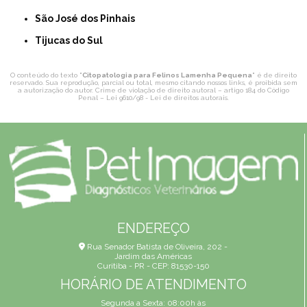
São José dos Pinhais
Tijucas do Sul
O conteúdo do texto "
Citopatologia para Felinos Lamenha Pequena
" é de direito
reservado. Sua reprodução, parcial ou total, mesmo citando nossos links, é proibida sem
a autorização do autor. Crime de violação de direito autoral – artigo 184 do Código
Penal –
Lei 9610/98 - Lei de direitos autorais
.
ENDEREÇO
Rua Senador Batista de Oliveira, 202 -
Jardim das Américas
Curitiba - PR - CEP: 81530-150
HORÁRIO DE ATENDIMENTO
Segunda a Sexta: 08:00h às