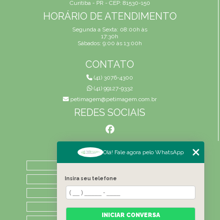
Curitiba - PR - CEP: 81530-150
HORÁRIO DE ATENDIMENTO
Segunda a Sexta: 08:00h às
17:30h
Sábados: 9:00 às 13:00h
CONTATO
(41) 3076-4300
(41) 99127-9332
petimagem@petimagem.com.br
REDES SOCIAIS
MENU
Olá! Fale agora pelo WhatsApp
HOME
QUEM SOMOS
Insira seu telefone
ATIVIDADES
CONTATO
INICIAR CONVERSA