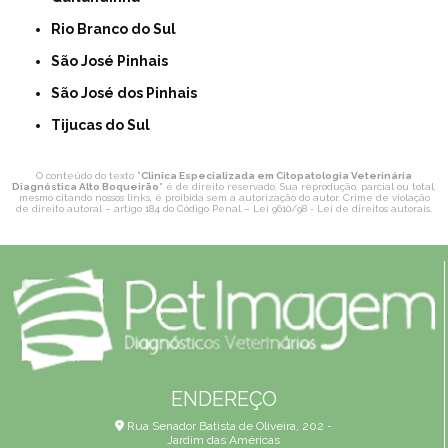
Rio Branco do Sul
São José Pinhais
São José dos Pinhais
Tijucas do Sul
O conteúdo do texto "
Clinica Especializada em Citopatologia Veterinária
Diagnóstica Alto Boqueirão
" é de direito reservado. Sua reprodução, parcial ou total,
mesmo citando nossos links, é proibida sem a autorização do autor. Crime de violação
de direito autoral – artigo 184 do Código Penal –
Lei 9610/98 - Lei de direitos autorais
.
ENDEREÇO
Rua Senador Batista de Oliveira, 202 -
Jardim das Américas