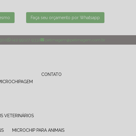
mesmo
Faça seu orçamento por Whatsapp
4300
(41) 99127-9332
petimagem@petimagem.com.br
CONTATO
MICROCHIPAGEM
IS VETERINÁRIOS
IS
MICROCHIP PARA ANIMAIS