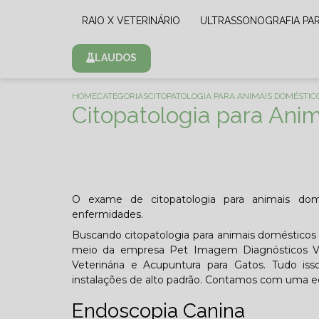
RAIO X VETERINÁRIO
ULTRASSONOGRAFIA PA
LAUDOS
HOME
CATEGORIAS
CITOPATOLOGIA PARA ANIMAIS DOMÉSTI
Citopatologia para Ani
O exame de citopatologia para animais domé
enfermidades.
Buscando citopatologia para animais domésticos 
meio da empresa Pet Imagem Diagnósticos Vete
Veterinária e Acupuntura para Gatos. Tudo iss
instalações de alto padrão. Contamos com uma eq
Endoscopia Canina