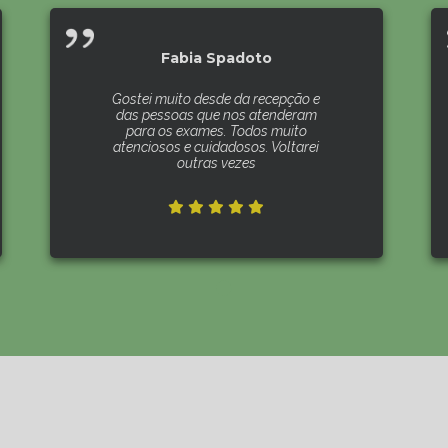
Fabia Spadoto
Gostei muito desde da recepção e
das pessoas que nos atenderam
para os exames. Todos muito
atenciosos e cuidadosos. Voltarei
outras vezes