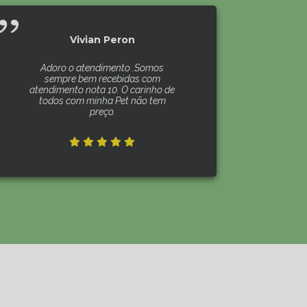
Vivian Peron
Adoro o atendimento .Somos
sempre bem recebidas com
atendimento nota 10. O carinho de
todos com minha Pet não tem
preço.