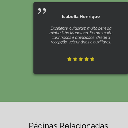
Isabella Henrique
Excelente, cuidaram muito bem da
minha filha Madalena. Foram muito
carinhosos e atenciosos, desde a
recepção, veterinários e auxiliares.
Páginas Relacionadas