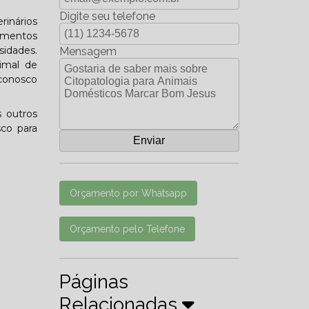
Digite seu telefone
rinários
amentos
sidades.
Mensagem
imal de
 conosco
 outros
sco para
Orçamento por Whatsapp
Orçamento pelo Telefone
Páginas
Relacionadas