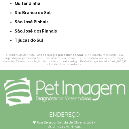
Quitandinha
Rio Branco do Sul
São José Pinhais
São José dos Pinhais
Tijucas do Sul
O conteúdo do texto "
Citopatologia para Bichos Ahú
" é de direito reservado. Sua
reprodução, parcial ou total, mesmo citando nossos links, é proibida sem a autorização
do autor. Crime de violação de direito autoral – artigo 184 do Código Penal –
Lei 9610/98
- Lei de direitos autorais
.
ENDEREÇO
Rua Senador Batista de Oliveira, 202 -
Jardim das Américas