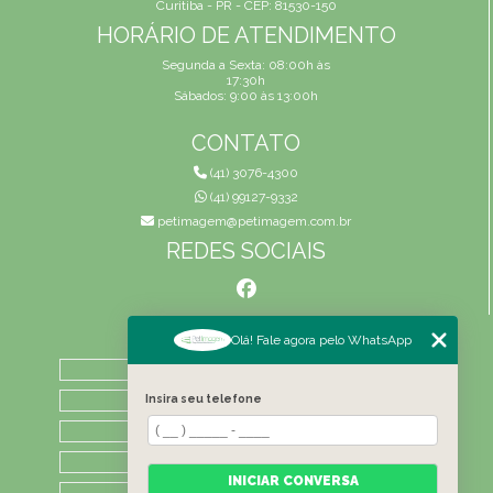
Curitiba - PR - CEP: 81530-150
HORÁRIO DE ATENDIMENTO
Segunda a Sexta: 08:00h às
17:30h
Sábados: 9:00 às 13:00h
CONTATO
(41) 3076-4300
(41) 99127-9332
petimagem@petimagem.com.br
REDES SOCIAIS
MENU
Olá! Fale agora pelo WhatsApp
HOME
QUEM SOMOS
Insira seu telefone
ATIVIDADES
CONTATO
INICIAR CONVERSA
CATEGORIAS