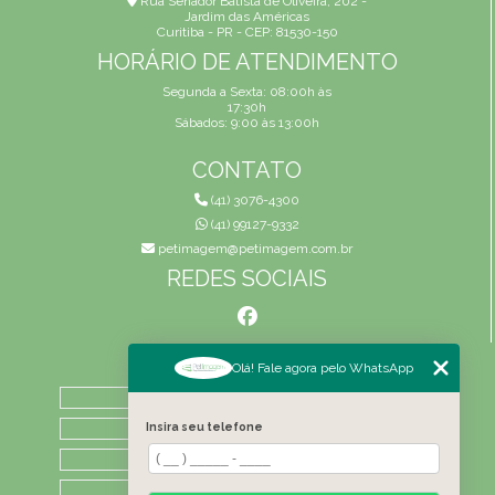
Rua Senador Batista de Oliveira, 202 -
Jardim das Américas
Curitiba - PR - CEP: 81530-150
HORÁRIO DE ATENDIMENTO
Segunda a Sexta: 08:00h às
17:30h
Sábados: 9:00 às 13:00h
CONTATO
(41) 3076-4300
(41) 99127-9332
petimagem@petimagem.com.br
REDES SOCIAIS
MENU
Olá! Fale agora pelo WhatsApp
HOME
QUEM SOMOS
Insira seu telefone
ATIVIDADES
CONTATO