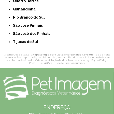
Quatro Barras
Quitandinha
Rio Branco do Sul
São José Pinhais
São José dos Pinhais
Tijucas do Sul
O conteúdo do texto "
Citopatologia para Gatos Marcar Sítio Cercado
" é de direito
reservado. Sua reprodução, parcial ou total, mesmo citando nossos links, é proibida sem
a autorização do autor. Crime de violação de direito autoral – artigo 184 do Código
Penal –
Lei 9610/98 - Lei de direitos autorais
.
ENDEREÇO