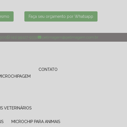
mesmo
Faça seu orçamento por Whatsapp
4300
(41) 99127-9332
petimagem@petimagem.com.br
CONTATO
MICROCHIPAGEM
IS VETERINÁRIOS
IS
MICROCHIP PARA ANIMAIS