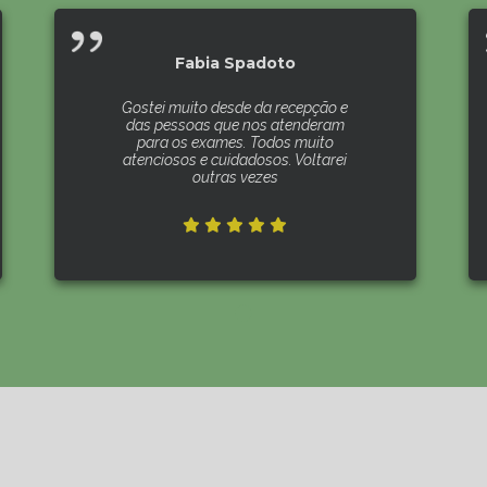
Fabia Spadoto
Gostei muito desde da recepção e
das pessoas que nos atenderam
para os exames. Todos muito
atenciosos e cuidadosos. Voltarei
outras vezes