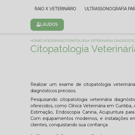
RAIO X VETERINÁRIO
ULTRASSONOGRAFIA PA
LAUDOS
HOME
CATEGORIAS
CITOPATOLOGIA VETERINÁRIA DIAGNÓST
Citopatologia Veterinár
Realizar um exame de citopatologia veterinár
diagnósticos precisos.
Pesquisando citopatologia veterinária diagnós
oferecidos, como Clínica Veterinária em Curitiba,
Estimação, Endoscopia Canina, Acupuntura para G
Com equipamentos modernos, e instalações em
clientes, conquistando sua confiança.