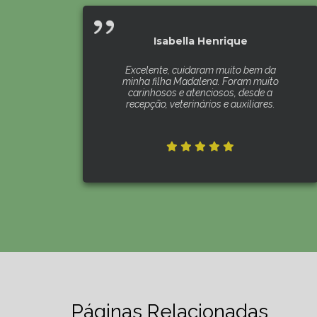
Isabella Henrique
Excelente, cuidaram muito bem da
minha filha Madalena. Foram muito
carinhosos e atenciosos, desde a
recepção, veterinários e auxiliares.
Páginas Relacionadas