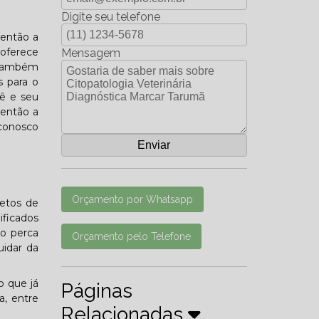
Digite seu telefone
 então a
 oferece
Mensagem
s também
s para o
ê e seu
 então a
 conosco
Orçamento por Whatsapp
letos de
ificados
ão perca
Orçamento pelo Telefone
uidar da
o que já
Páginas
a, entre
Relacionadas