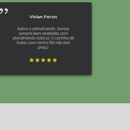
Vivian Peron
Adoro o atendimento .Somos
sempre bem recebidas com
atendimento nota 10. O carinho de
todos com minha Pet não tem
preço.