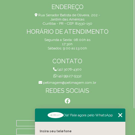
ENDEREÇO
Rua Senador Batista de Oliveira, 202 -
Jardim das Américas
Curitiba - PR - CEP: 81530-150
HORÁRIO DE ATENDIMENTO
Segunda a Sexta: 08:00h às
17:30h
Sábados: 9:00 às 13:00h
CONTATO
(41) 3076-4300
(41) 99127-9332
petimagem@petimagem.com.br
REDES SOCIAIS
MENU
Olá! Fale agora pelo WhatsApp
HOME
QUEM SOMOS
Insira seu telefone