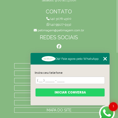
Sábados: 9:00 às 13:00h
CONTATO
(41) 3076-4300
(41) 99127-9332
petimagem@petimagem.com.br
REDES SOCIAIS
MENU
Olá! Fale agora pelo WhatsApp
HOME
QUEM SOMOS
Insira seu telefone
ATIVIDADES
CONTATO
INICIAR CONVERSA
CATEGORIAS
LAUDOS
1
MAPA DO SITE