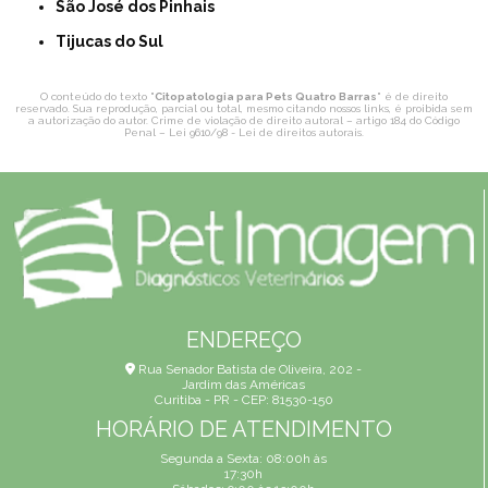
São José dos Pinhais
Tijucas do Sul
O conteúdo do texto "
Citopatologia para Pets Quatro Barras
" é de direito
reservado. Sua reprodução, parcial ou total, mesmo citando nossos links, é proibida sem
a autorização do autor. Crime de violação de direito autoral – artigo 184 do Código
Penal –
Lei 9610/98 - Lei de direitos autorais
.
ENDEREÇO
Rua Senador Batista de Oliveira, 202 -
Jardim das Américas
Curitiba - PR - CEP: 81530-150
HORÁRIO DE ATENDIMENTO
Segunda a Sexta: 08:00h às
17:30h