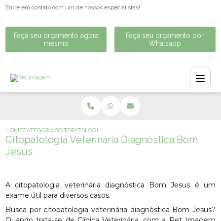
Entre em contato com um de nossos especialistas!
Faça seu orçamento agora
Faça seu orçamento por
mesmo
Whatsapp
HOME
CATEGORIAS
CITOPATOLOGIA VETERINÁRIA DIAGNÓSTICA BOM JESUS
Citopatologia Veterinária Diagnóstica Bom
Jesus
A citopatologia veterinária diagnóstica Bom Jesus é um
exame útil para diversos casos.
Busca por citopatologia veterinária diagnóstica Bom Jesus?
Quando trata-se de Clínica Veterinária, com a Pet Imagem