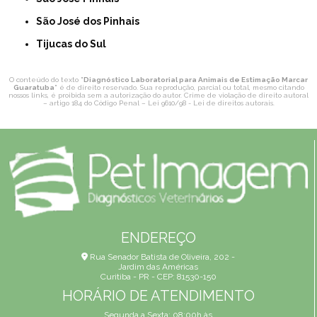
São José dos Pinhais
Tijucas do Sul
O conteúdo do texto "
Diagnóstico Laboratorial para Animais de Estimação Marcar
Guaratuba
" é de direito reservado. Sua reprodução, parcial ou total, mesmo citando
nossos links, é proibida sem a autorização do autor. Crime de violação de direito autoral
– artigo 184 do Código Penal –
Lei 9610/98 - Lei de direitos autorais
.
ENDEREÇO
Rua Senador Batista de Oliveira, 202 -
Jardim das Américas
Curitiba - PR - CEP: 81530-150
HORÁRIO DE ATENDIMENTO
Segunda a Sexta: 08:00h às