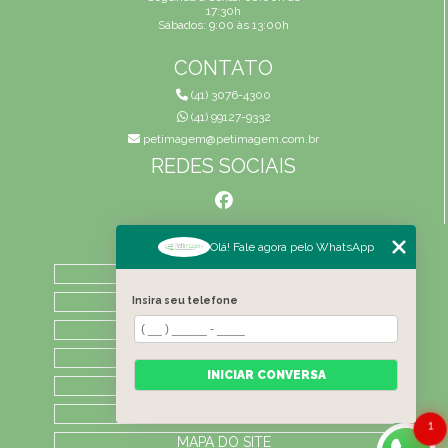
17:30h
Sábados: 9:00 às 13:00h
CONTATO
(41) 3076-4300
(41) 99127-9332
petimagem@petimagem.com.br
REDES SOCIAIS
MENU
Olá! Fale agora pelo WhatsApp
HOME
QUEM SOMOS
Insira seu telefone
ATIVIDADES
CONTATO
INICIAR CONVERSA
CATEGORIAS
LAUDOS
1
MAPA DO SITE