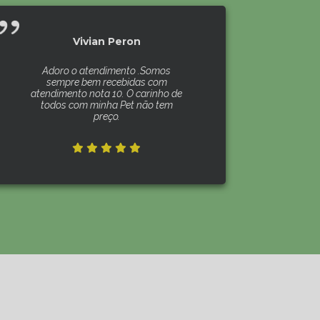
Vivian Peron
Adoro o atendimento .Somos
sempre bem recebidas com
atendimento nota 10. O carinho de
todos com minha Pet não tem
preço.