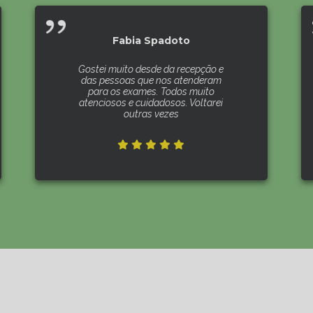
Fabia Spadoto
Gostei muito desde da recepção e
das pessoas que nos atenderam
para os exames. Todos muito
atenciosos e cuidadosos. Voltarei
outras vezes