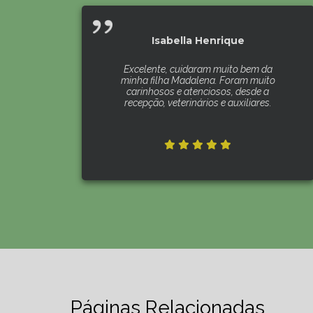
Isabella Henrique
Excelente, cuidaram muito bem da
minha filha Madalena. Foram muito
carinhosos e atenciosos, desde a
recepção, veterinários e auxiliares.
Páginas Relacionadas