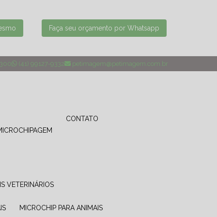
mesmo
Faça seu orçamento por Whatsapp
4300
(41) 99127-9332
petimagem@petimagem.com.br
CONTATO
MICROCHIPAGEM
IS VETERINÁRIOS
IS
MICROCHIP PARA ANIMAIS