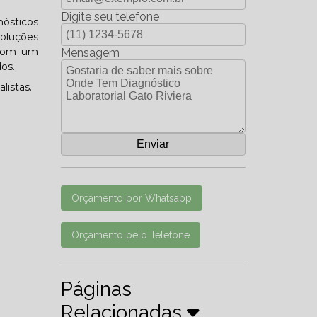
Digite seu telefone
nósticos
soluções
 com um
Mensagem
os.
listas.
Orçamento por Whatsapp
Orçamento pelo Telefone
Páginas
Relacionadas