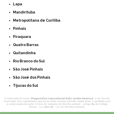
Lapa
Mandirituba
Metropolitana de Curitiba
Pinhais
Piraquara
Quatro Barras
Quitandinha
Rio Branco do Sul
São José Pinhais
São José dos Pinhais
Tijucas do Sul
O conteúdo do texto "
Diagnóstico Laboratorial Gato Jardim América
" é de direito
reservado. Sua reprodução, parcial ou total, mesmo citando nossos links, é proibida sem
a autorização do autor. Crime de violação de direito autoral – artigo 184 do Código
Penal –
Lei 9610/98 - Lei de direitos autorais
.