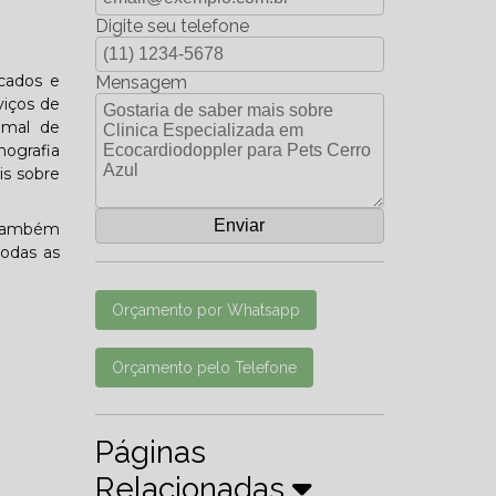
Digite seu telefone
icados e
Mensagem
viços de
imal de
ografia
is sobre
, também
todas as
Orçamento por Whatsapp
Orçamento pelo Telefone
Páginas
Relacionadas