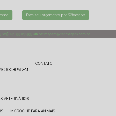
mesmo
Faça seu orçamento por Whatsapp
4300
(41) 99127-9332
petimagem@petimagem.com.br
CONTATO
MICROCHIPAGEM
IS VETERINÁRIOS
IS
MICROCHIP PARA ANIMAIS