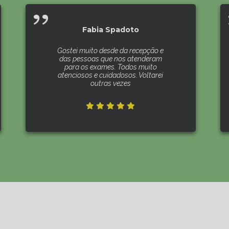
Fabia Spadoto
Gostei muito desde da recepção e
das pessoas que nos atenderam
para os exames. Todos muito
atenciosos e cuidadosos. Voltarei
outras vezes