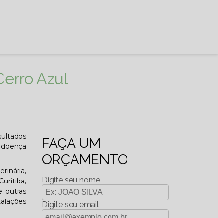
Cerro Azul
sultados
FAÇA UM
 doença
ORÇAMENTO
rinária,
Digite seu nome
ritiba,
e outras
talações
Digite seu email