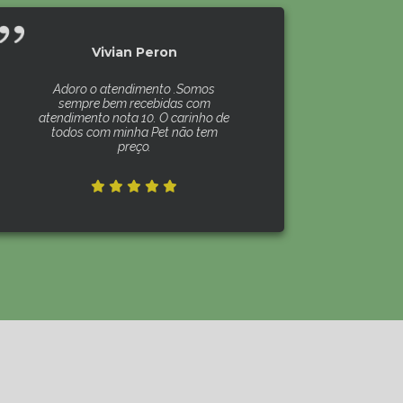
Vivian Peron
Adoro o atendimento .Somos
sempre bem recebidas com
atendimento nota 10. O carinho de
todos com minha Pet não tem
preço.