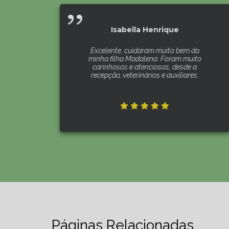
Isabella Henrique
Excelente, cuidaram muito bem da
minha filha Madalena. Foram muito
carinhosos e atenciosos, desde a
recepção, veterinários e auxiliares.
Páginas Relacionadas