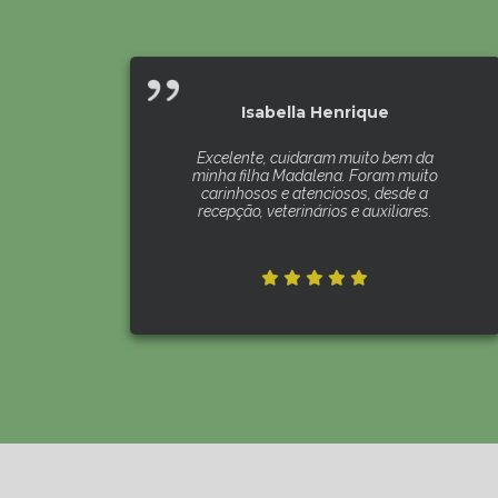
Isabella Henrique
Excelente, cuidaram muito bem da
minha filha Madalena. Foram muito
carinhosos e atenciosos, desde a
recepção, veterinários e auxiliares.