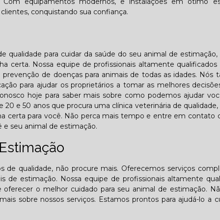
ica. Com equipamentos modernos, e instalações em ótimo es
clientes, conquistando sua confiança.
 de qualidade para cuidar da saúde do seu animal de estimação,
a certa. Nossa equipe de profissionais altamente qualificados
 e prevenção de doenças para animais de todas as idades. Nó
ão para ajudar os proprietários a tomar as melhores decisõe
conosco hoje para saber mais sobre como podemos ajudar voc
20 e 50 anos que procura uma clínica veterinária de qualidade,
ha certa para você. Não perca mais tempo e entre em contato
 e seu animal de estimação.
 Estimação
ios de qualidade, não procure mais. Oferecemos serviços comp
s de estimação. Nossa equipe de profissionais altamente qual
e oferecer o melhor cuidado para seu animal de estimação. N
is sobre nossos serviços. Estamos prontos para ajudá-lo a c