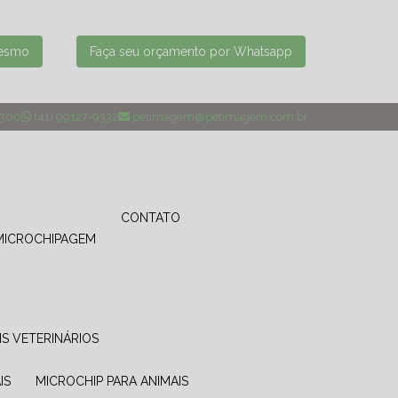
mesmo
Faça seu orçamento por Whatsapp
4300
(41) 99127-9332
petimagem@petimagem.com.br
CONTATO
MICROCHIPAGEM
IS VETERINÁRIOS
IS
MICROCHIP PARA ANIMAIS