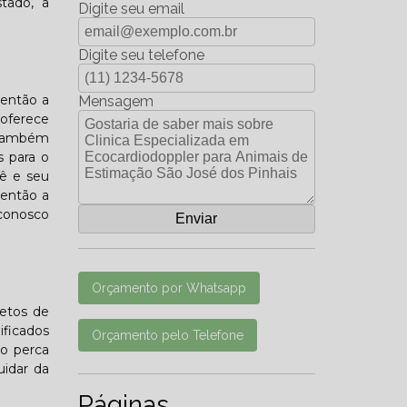
tado, a
Digite seu email
Digite seu telefone
 então a
Mensagem
 oferece
s também
s para o
ê e seu
 então a
 conosco
Orçamento por Whatsapp
letos de
ificados
Orçamento pelo Telefone
ão perca
uidar da
Páginas