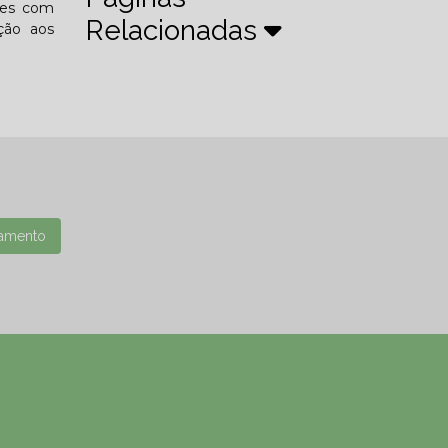
tes com
Relacionadas
ção aos
amento