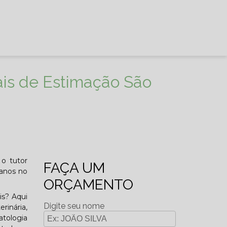
ais de Estimação São
 o tutor
FAÇA UM
 anos no
ORÇAMENTO
is? Aqui
Digite seu nome
rinária,
atologia