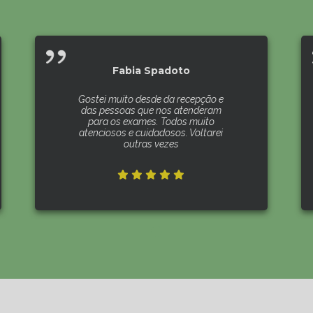
Fabia Spadoto
Gostei muito desde da recepção e
das pessoas que nos atenderam
para os exames. Todos muito
atenciosos e cuidadosos. Voltarei
outras vezes