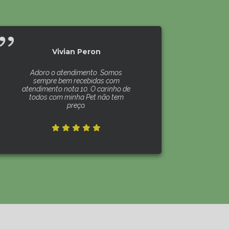
Vivian Peron
Adoro o atendimento .Somos
sempre bem recebidas com
atendimento nota 10. O carinho de
todos com minha Pet não tem
preço.