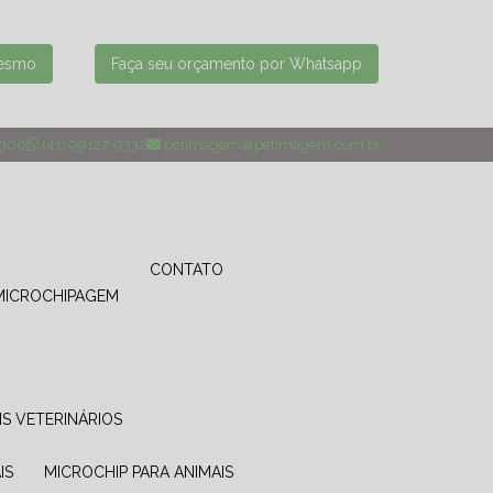
mesmo
Faça seu orçamento por Whatsapp
4300
(41) 99127-9332
petimagem@petimagem.com.br
CONTATO
MICROCHIPAGEM
IS VETERINÁRIOS
IS
MICROCHIP PARA ANIMAIS