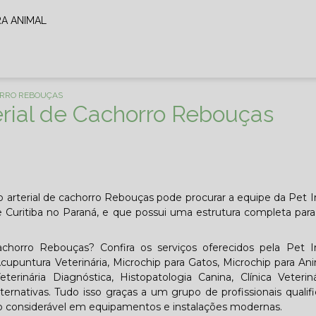
RA ANIMAL
ORRO REBOUÇAS
rial de Cachorro Rebouças
o arterial de cachorro Rebouças pode procurar a equipe da Pe
e Curitiba no Paraná, e que possui uma estrutura completa para 
achorro Rebouças? Confira os serviços oferecidos pela Pet
cupuntura Veterinária, Microchip para Gatos, Microchip para An
terinária Diagnóstica, Histopatologia Canina, Clínica Veteri
ternativas. Tudo isso graças a um grupo de profissionais qualif
o considerável em equipamentos e instalações modernas.