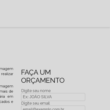
t Imagem
FAÇA UM
realizar
ORÇAMENTO
 Imagem
Digite seu nome
imais de
nária em
icados e
Digite seu email