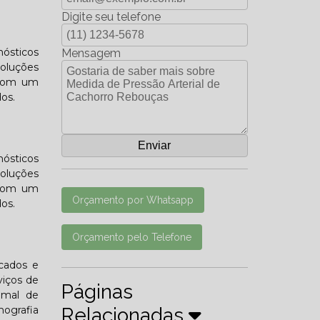
Digite seu telefone
nósticos
Mensagem
soluções
 com um
os.
nósticos
soluções
 com um
Orçamento por Whatsapp
os.
Orçamento pelo Telefone
icados e
viços de
Páginas
imal de
ografia
Relacionadas