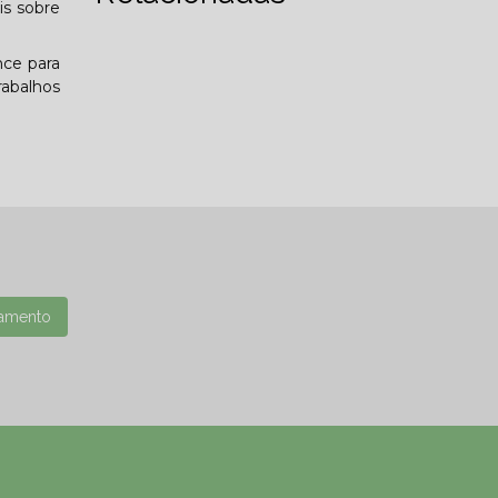
is sobre
nce para
rabalhos
amento