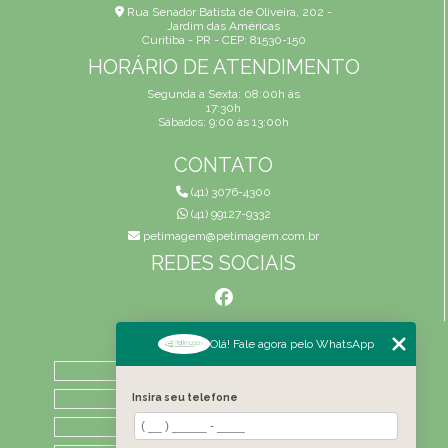
Rua Senador Batista de Oliveira, 202 -
Jardim das Américas
Curitiba - PR - CEP: 81530-150
HORÁRIO DE ATENDIMENTO
Segunda a Sexta: 08:00h às
17:30h
Sábados: 9:00 às 13:00h
CONTATO
(41) 3076-4300
(41) 99127-9332
petimagem@petimagem.com.br
REDES SOCIAIS
MENU
Olá! Fale agora pelo WhatsApp
HOME
QUEM SOMOS
Insira seu telefone
ATIVIDADES