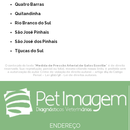
Quatro Barras
Quitandinha
Rio Branco do Sul
São José Pinhais
São José dos Pinhais
Tijucas do Sul
O conteúdo do texto "
Medida de Pressão Arterial de Gatos Ecoville
" é de direito
reservado. Sua reprodução, parcial ou total, mesmo citando nossos links, é proibida sem
a autorização do autor. Crime de violação de direito autoral – artigo 184 do Código
Penal –
Lei 9610/98 - Lei de direitos autorais
.
ENDEREÇO