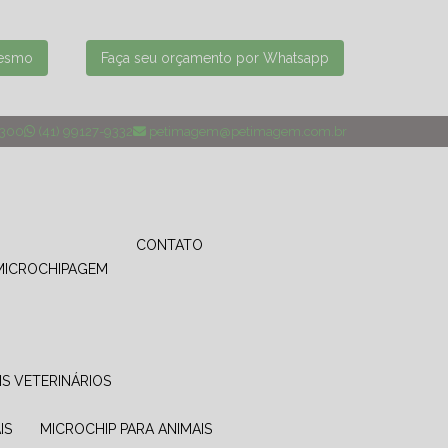
mesmo
Faça seu orçamento por Whatsapp
4300
(41) 99127-9332
petimagem@petimagem.com.br
CONTATO
MICROCHIPAGEM
IS VETERINÁRIOS
IS
MICROCHIP PARA ANIMAIS