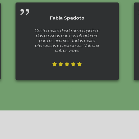
Fabia Spadoto
Gostei muito desde da recepção e
das pessoas que nos atenderam
para os exames. Todos muito
atenciosos e cuidadosos. Voltarei
outras vezes