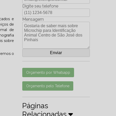
Digite seu telefone
icados e
Mensagem
viços de
imal de
ografia
is sobre
eremos o
Orçamento por Whatsapp
Orçamento pelo Telefone
Páginas
Relacionadas