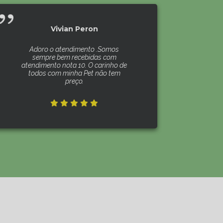
Vivian Peron
Adoro o atendimento .Somos
sempre bem recebidas com
atendimento nota 10. O carinho de
todos com minha Pet não tem
preço.