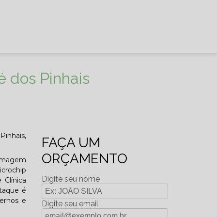
é dos Pinhais
Pinhais,
FAÇA UM
ORÇAMENTO
t Imagem
icrochip
Digite seu nome
 Clínica
staque é
ernos e
Digite seu email