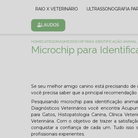
RAIO X VETERINÁRIO
ULTRASSONOGRAFIA PA
LAUDOS
HOME
CATEGORIAS
MICROCHIP PARA IDENTIFICAÇÃO ANIMAL 
Microchip para Identifi
Se seu melhor amigo canino está precisando de u
você precisa saber que a principal recomendação 
Pesquisando microchip para identificação anim
Diagnósticos Veterinários você encontra Acupunt
para Gatos, Histopatologia Canina, Clínica Veter
Veterinária. Com o objetivo de trazer a satisfa
conquistar a confiança de cada um. Tudo isso
profissionais experientes.