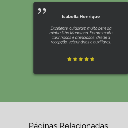
Isabella Henrique
Excelente, cuidaram muito bem da
minha filha Madalena. Foram muito
carinhosos e atenciosos, desde a
recepção, veterinários e auxiliares.
Páginas Relacionadas