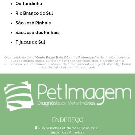
Quitandinha
Rio Branco do Sul
São José Pinhais
São José dos Pinhais
Tijucas do Sul
O conteúdo do texto "
Onde Fazer Raio X Canino Rebouças
" é de direito reservado.
Sua reprodução, parcial ou total, mesmo citando nossos links, é proibida sem a
autorização do autor. Crime de violação de direito autoral – artigo 184 do Código Penal
–
Lei 9610/98 - Lei de direitos autorais
.
ENDEREÇO
Rua Senador Batista de Oliveira, 202 -
Jardim das Américas