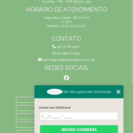
Curitiba - PR - CEP: 81530-150
HORÁRIO DE ATENDIMENTO
Segunda a Sexta: 08:00h às
17:30h
Sábados: 9:00 às 13:00h
CONTATO
(41) 3076-4300
(41) 99127-9332
petimagem@petimagem.com.br
REDES SOCIAIS
MENU
Olá! Fale agora pelo WhatsApp
HOME
QUEM SOMOS
Insira seu telefone
ATIVIDADES
CONTATO
INICIAR CONVERSA
CATEGORIAS