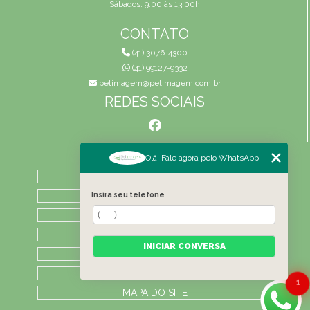
Sábados: 9:00 às 13:00h
CONTATO
(41) 3076-4300
(41) 99127-9332
petimagem@petimagem.com.br
REDES SOCIAIS
MENU
Olá! Fale agora pelo WhatsApp
HOME
QUEM SOMOS
Insira seu telefone
ATIVIDADES
CONTATO
INICIAR CONVERSA
CATEGORIAS
LAUDOS
1
MAPA DO SITE