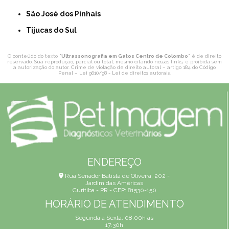
São José dos Pinhais
Tijucas do Sul
O conteúdo do texto "
Ultrassonografia em Gatos Centro de Colombo
" é de direito
reservado. Sua reprodução, parcial ou total, mesmo citando nossos links, é proibida sem
a autorização do autor. Crime de violação de direito autoral – artigo 184 do Código
Penal –
Lei 9610/98 - Lei de direitos autorais
.
ENDEREÇO
Rua Senador Batista de Oliveira, 202 -
Jardim das Américas
Curitiba - PR - CEP: 81530-150
HORÁRIO DE ATENDIMENTO
Segunda a Sexta: 08:00h às
17:30h