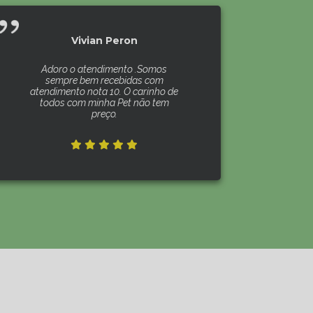
Vivian Peron
Adoro o atendimento .Somos
sempre bem recebidas com
atendimento nota 10. O carinho de
todos com minha Pet não tem
preço.