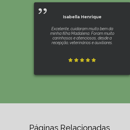
Isabella Henrique
Excelente, cuidaram muito bem da
minha filha Madalena. Foram muito
carinhosos e atenciosos, desde a
recepção, veterinários e auxiliares.
Páginas Relacionadas