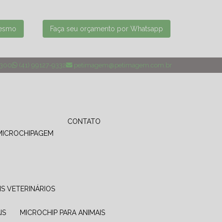
mesmo
Faça seu orçamento por Whatsapp
4300
(41) 99127-9332
petimagem@petimagem.com.br
CONTATO
MICROCHIPAGEM
IS VETERINÁRIOS
IS
MICROCHIP PARA ANIMAIS