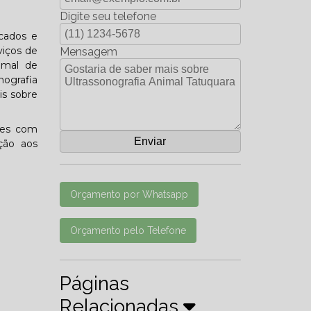
Digite seu telefone
icados e
viços de
Mensagem
imal de
ografia
is sobre
tes com
ção aos
Orçamento por Whatsapp
Orçamento pelo Telefone
Páginas
Relacionadas