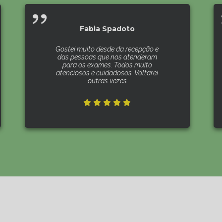
Fabia Spadoto
Gostei muito desde da recepção e
das pessoas que nos atenderam
para os exames. Todos muito
atenciosos e cuidadosos. Voltarei
outras vezes