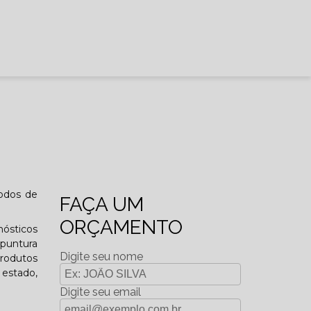
odos de
FAÇA UM
ORÇAMENTO
nósticos
upuntura
Digite seu nome
produtos
estado,
Digite seu email