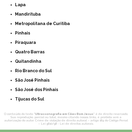
Lapa
Mandirituba
Metropolitana de Curitiba
Pinhais
Piraquara
Quatro Barras
Quitandinha
Rio Branco do Sul
São José Pinhais
São José dos Pinhais
Tijucas do Sul
O conteúdo do texto "
Ultrassonografia em Cães Bom Jesus
" é de direito reservado.
Sua reprodução, parcial ou total, mesmo citando nossos links, é proibida sem a
autorização do autor. Crime de violação de direito autoral – artigo 184 do Código Penal
–
Lei 9610/98 - Lei de direitos autorais
.