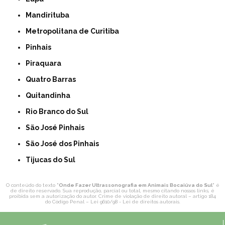
Mandirituba
Metropolitana de Curitiba
Pinhais
Piraquara
Quatro Barras
Quitandinha
Rio Branco do Sul
São José Pinhais
São José dos Pinhais
Tijucas do Sul
O conteúdo do texto "
Onde Fazer Ultrassonografia em Animais Bocaiúva do Sul
" é
de direito reservado. Sua reprodução, parcial ou total, mesmo citando nossos links, é
proibida sem a autorização do autor. Crime de violação de direito autoral – artigo 184
do Código Penal –
Lei 9610/98 - Lei de direitos autorais
.