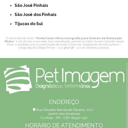
São José Pinhais
São José dos Pinhais
Tijucas do Sul
O conteúdo do texto "
Onde Fazer Ultrassonografia para Animais de Estimação
Atuba
" é de direito reservado. Sua reprodução, parcial ou total, mesmo citando nossos
links, é proibida sem a autorização do autor. Crime de violação de direito autoral –
artigo 184 do Código Penal –
Lei 9610/98 - Lei de direitos autorais
.
ENDEREÇO
Rua Senador Batista de Oliveira, 202 -
Jardim das Américas
Curitiba - PR - CEP: 81530-150
HORÁRIO DE ATENDIMENTO