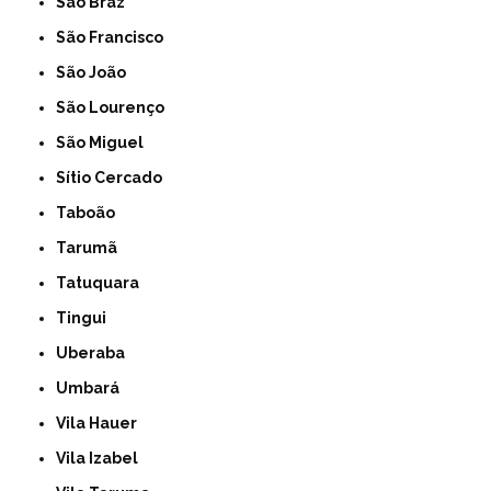
São Braz
São Francisco
São João
São Lourenço
São Miguel
Sítio Cercado
Taboão
Tarumã
Tatuquara
Tingui
Uberaba
Umbará
Vila Hauer
Vila Izabel