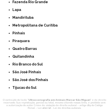
Fazenda Rio Grande
Lapa
Mandirituba
Metropolitana de Curitiba
Pinhais
Piraquara
Quatro Barras
Quitandinha
Rio Branco do Sul
São José Pinhais
São José dos Pinhais
Tijucas do Sul
O conteúdo do texto "
Ultrassonografia em Animais Marcar São Miguel
" é de direito
reservado. Sua reprodução, parcial ou total, mesmo citando nossos links, é proibida sem
a autorização do autor. Crime de violação de direito autoral – artigo 184 do Código
Penal –
Lei 9610/98 - Lei de direitos autorais
.