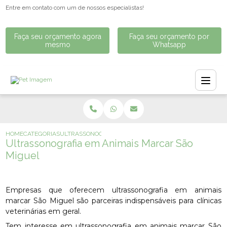
Entre em contato com um de nossos especialistas!
Faça seu orçamento agora
Faça seu orçamento por
mesmo
Whatsapp
HOME
CATEGORIAS
ULTRASSONOGRAFIA EM ANIMAIS MARCAR SÃO MIGUEL
Ultrassonografia em Animais Marcar São
Miguel
Empresas que oferecem ultrassonografia em animais
marcar São Miguel são parceiras indispensáveis para clínicas
veterinárias em geral.
Tem interesse em ultrassonografia em animais marcar São