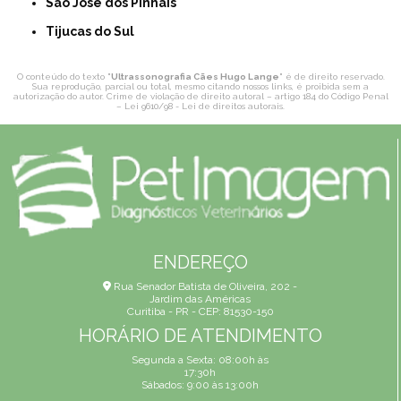
São José dos Pinhais
Tijucas do Sul
O conteúdo do texto "
Ultrassonografia Cães Hugo Lange
" é de direito reservado.
Sua reprodução, parcial ou total, mesmo citando nossos links, é proibida sem a
autorização do autor. Crime de violação de direito autoral – artigo 184 do Código Penal
–
Lei 9610/98 - Lei de direitos autorais
.
ENDEREÇO
Rua Senador Batista de Oliveira, 202 -
Jardim das Américas
Curitiba - PR - CEP: 81530-150
HORÁRIO DE ATENDIMENTO
Segunda a Sexta: 08:00h às
17:30h
Sábados: 9:00 às 13:00h