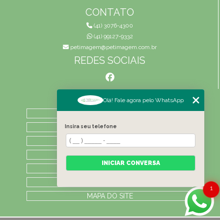
CONTATO
(41) 3076-4300
(41) 99127-9332
petimagem@petimagem.com.br
REDES SOCIAIS
MENU
Olá! Fale agora pelo WhatsApp
HOME
QUEM SOMOS
Insira seu telefone
ATIVIDADES
CONTATO
INICIAR CONVERSA
CATEGORIAS
LAUDOS
1
MAPA DO SITE