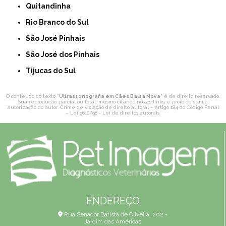
Quitandinha
Rio Branco do Sul
São José Pinhais
São José dos Pinhais
Tijucas do Sul
O conteúdo do texto "
Ultrassonografia em Cães Balsa Nova
" é de direito reservado.
Sua reprodução, parcial ou total, mesmo citando nossos links, é proibida sem a
autorização do autor. Crime de violação de direito autoral – artigo 184 do Código Penal
–
Lei 9610/98 - Lei de direitos autorais
.
ENDEREÇO
Rua Senador Batista de Oliveira, 202 -
Jardim das Américas