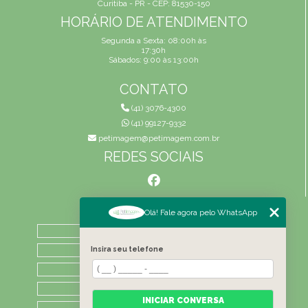
Curitiba - PR - CEP: 81530-150
HORÁRIO DE ATENDIMENTO
Segunda a Sexta: 08:00h às
17:30h
Sábados: 9:00 às 13:00h
CONTATO
(41) 3076-4300
(41) 99127-9332
petimagem@petimagem.com.br
REDES SOCIAIS
MENU
Olá! Fale agora pelo WhatsApp
HOME
QUEM SOMOS
Insira seu telefone
ATIVIDADES
CONTATO
INICIAR CONVERSA
CATEGORIAS