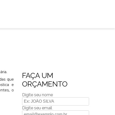
ria.
FAÇA UM
adas que
ORÇAMENTO
óstica e
ntes, o
Digite seu nome
Digite seu email