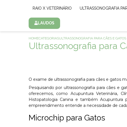
RAIO X VETERINÁRIO
ULTRASSONOGRAFIA PA
LAUDOS
HOME
CATEGORIAS
ULTRASSONOGRAFIA PARA CÃES E GATO
Ultrassonografia para 
O exame de ultrassonografia para cães e gatos ma
Pesquisando por ultrassonografia para cães e g
oferecemos, como Acupuntura Veterinária, Clíni
Histopatologia Canina e também Acupuntura pa
empreendimento entende a necessidade de cada cl
Microchip para Gatos