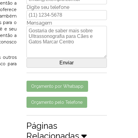
 então a
Digite seu telefone
 oferece
s também
s para o
Mensagem
ê e seu
 então a
 conosco
 outros
sco para
Orçamento por Whatsapp
Orçamento pelo Telefone
Páginas
Relacionadas