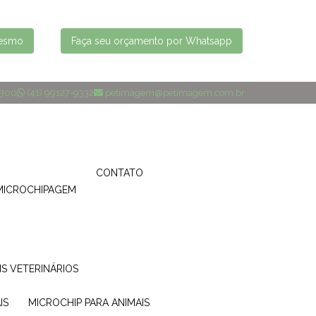
mesmo
Faça seu orçamento por Whatsapp
4300
(41) 99127-9332
petimagem@petimagem.com.br
CONTATO
MICROCHIPAGEM
IS VETERINÁRIOS
IS
MICROCHIP PARA ANIMAIS