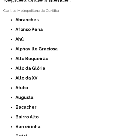
Regiões onde a atende :
Curitiba
Metropolitana de Curitiba
Abranches
Afonso Pena
Ahú
Alphaville Graciosa
Alto Boqueirão
Alto da Glória
Alto da XV
Atuba
Augusta
Bacacheri
Bairro Alto
Barreirinha