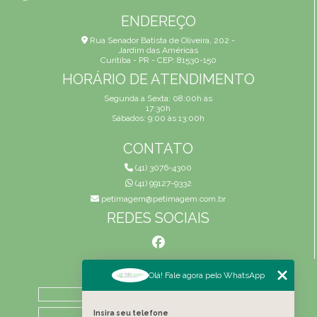
ENDEREÇO
Rua Senador Batista de Oliveira, 202 -
Jardim das Américas
Curitiba - PR - CEP: 81530-150
HORÁRIO DE ATENDIMENTO
Segunda a Sexta: 08:00h às
17:30h
Sábados: 9:00 às 13:00h
CONTATO
(41) 3076-4300
(41) 99127-9332
petimagem@petimagem.com.br
REDES SOCIAIS
MENU
Olá! Fale agora pelo WhatsApp
HOME
QUEM SOMOS
Insira seu telefone