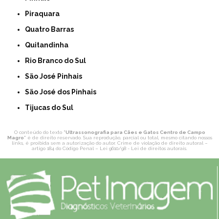
Piraquara
Quatro Barras
Quitandinha
Rio Branco do Sul
São José Pinhais
São José dos Pinhais
Tijucas do Sul
O conteúdo do texto "
Ultrassonografia para Cães e Gatos Centro de Campo
Magro
" é de direito reservado. Sua reprodução, parcial ou total, mesmo citando nossos
links, é proibida sem a autorização do autor. Crime de violação de direito autoral –
artigo 184 do Código Penal –
Lei 9610/98 - Lei de direitos autorais
.