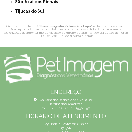
São José dos Pinhais
Tijucas do Sul
O conteúdo do texto "
Ultrassonografia Veterinária Lapa
" é de direito reservado.
Sua reprodução, parcial ou total, mesmo citando nossos links, é proibida sem a
autorização do autor. Crime de violação de direito autoral – artigo 184 do Código Penal
–
Lei 9610/98 - Lei de direitos autorais
.
ENDEREÇO
Rua Senador Batista de Oliveira, 202 -
Jardim das Américas
Curitiba - PR - CEP: 81530-150
HORÁRIO DE ATENDIMENTO
Segunda a Sexta: 08:00h às
17:30h