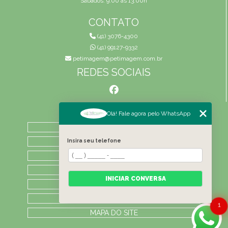
Sábados: 9:00 às 13:00h
CONTATO
(41) 3076-4300
(41) 99127-9332
petimagem@petimagem.com.br
REDES SOCIAIS
MENU
Olá! Fale agora pelo WhatsApp
HOME
QUEM SOMOS
Insira seu telefone
ATIVIDADES
CONTATO
INICIAR CONVERSA
CATEGORIAS
LAUDOS
1
MAPA DO SITE