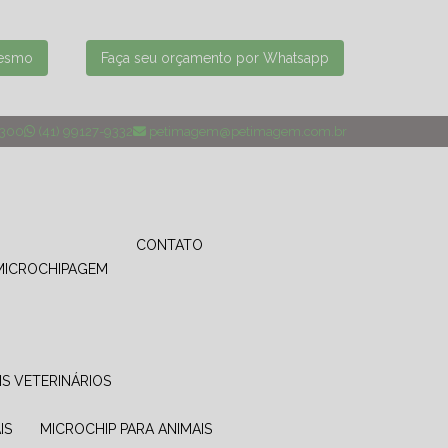
mesmo
Faça seu orçamento por Whatsapp
4300
(41) 99127-9332
petimagem@petimagem.com.br
CONTATO
MICROCHIPAGEM
IS VETERINÁRIOS
IS
MICROCHIP PARA ANIMAIS