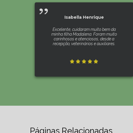
Isabella Henrique
Excelente, cuidaram muito bem da
minha filha Madalena. Foram muito
carinhosos e atenciosos, desde a
recepção, veterinários e auxiliares.
Páginas Relacionadas