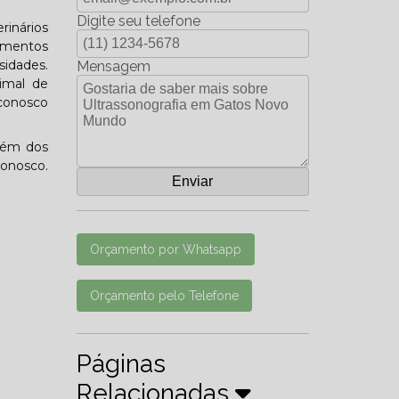
Digite seu telefone
rinários
amentos
sidades.
Mensagem
imal de
 conosco
lém dos
conosco.
Orçamento por Whatsapp
Orçamento pelo Telefone
Páginas
Relacionadas