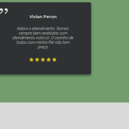
Vivian Peron
Adoro o atendimento .Somos
sempre bem recebidas com
atendimento nota 10. O carinho de
todos com minha Pet não tem
preço.