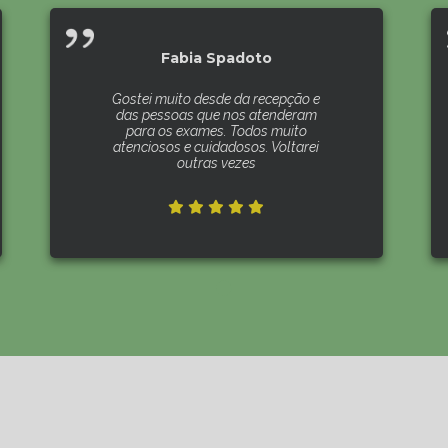
Fabia Spadoto
Gostei muito desde da recepção e
das pessoas que nos atenderam
para os exames. Todos muito
atenciosos e cuidadosos. Voltarei
outras vezes