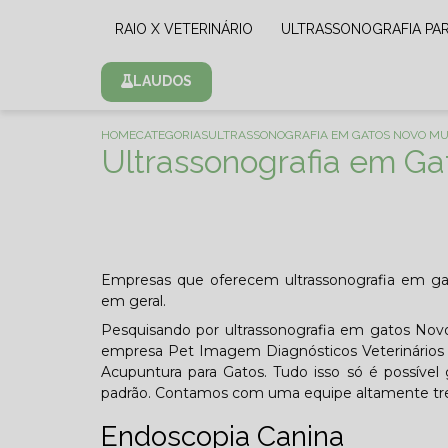
RAIO X VETERINÁRIO
ULTRASSONOGRAFIA PA
LAUDOS
HOME
CATEGORIAS
ULTRASSONOGRAFIA EM GATOS NOVO M
Ultrassonografia em G
Empresas que oferecem ultrassonografia em gato
em geral.
Pesquisando por ultrassonografia em gatos Novo
empresa Pet Imagem Diagnósticos Veterinários se
Acupuntura para Gatos. Tudo isso só é possível g
padrão. Contamos com uma equipe altamente trei
Endoscopia Canina