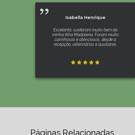
Isabella Henrique
Excelente, cuidaram muito bem da
minha filha Madalena. Foram muito
carinhosos e atenciosos, desde a
recepção, veterinários e auxiliares.
Páginas Relacionadas