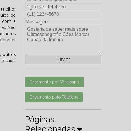
Digite seu telefone
a melhor
quipe de
do com a
Mensagem
ços. Não
elhores
oferecer
, outros
 e saiba
Orçamento por Whatsapp
Orçamento pelo Telefone
Páginas
Relacionadas