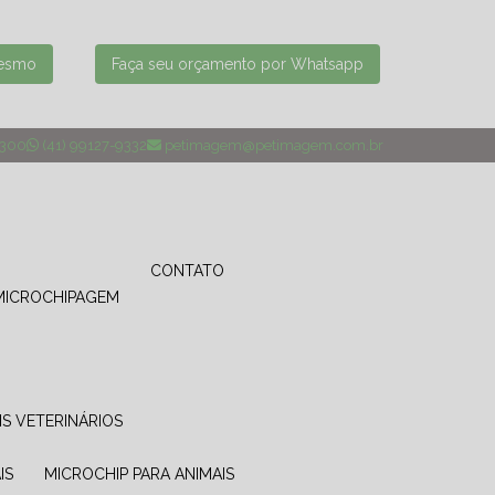
mesmo
Faça seu orçamento por Whatsapp
4300
(41) 99127-9332
petimagem@petimagem.com.br
CONTATO
MICROCHIPAGEM
IS VETERINÁRIOS
IS
MICROCHIP PARA ANIMAIS