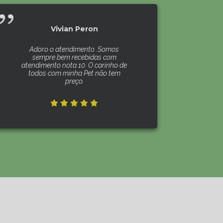
Vivian Peron
Adoro o atendimento .Somos
sempre bem recebidas com
atendimento nota 10. O carinho de
todos com minha Pet não tem
preço.