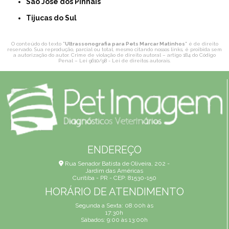
São José dos Pinhais
Tijucas do Sul
O conteúdo do texto "
Ultrassonografia para Pets Marcar Matinhos
" é de direito
reservado. Sua reprodução, parcial ou total, mesmo citando nossos links, é proibida sem
a autorização do autor. Crime de violação de direito autoral – artigo 184 do Código
Penal –
Lei 9610/98 - Lei de direitos autorais
.
ENDEREÇO
Rua Senador Batista de Oliveira, 202 -
Jardim das Américas
Curitiba - PR - CEP: 81530-150
HORÁRIO DE ATENDIMENTO
Segunda a Sexta: 08:00h às
17:30h
Sábados: 9:00 às 13:00h