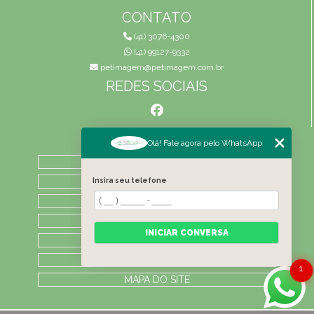
CONTATO
(41) 3076-4300
(41) 99127-9332
petimagem@petimagem.com.br
REDES SOCIAIS
MENU
Olá! Fale agora pelo WhatsApp
HOME
QUEM SOMOS
Insira seu telefone
ATIVIDADES
CONTATO
INICIAR CONVERSA
CATEGORIAS
LAUDOS
1
MAPA DO SITE