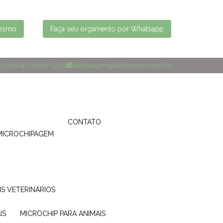
mesmo
Faça seu orçamento por Whatsapp
4300
(41) 99127-9332
petimagem@petimagem.com.br
CONTATO
MICROCHIPAGEM
IS VETERINÁRIOS
IS
MICROCHIP PARA ANIMAIS