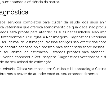
e, aumentando a eficiência da marca.
iagnóstica
ece serviços completos para cuidar da saúde dos seus ani
ca veterinária que ofereça atendimento de qualidade, não procu
icados está pronta para atender às suas necessidades. Não im
 tratamentos ou cirurgias, a Pet Imagem Diagnósticos Veteriná
o seu animal de estimação. Nossos serviços são oferecidos co
re em contato conosco hoje mesmo para saber mais sobre nossos 
 seu animal de estimação. Estamos prontos para atender 
el. Venha conhecer a Pet Imagem Diagnósticos Veterinários e 
de do seu animal de estimação.
nária, Clínica Veterinária em Curitiba e Histopatologia Canina
. Teremos o prazer de atender você ou seu empreendimento!