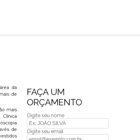
área da
FAÇA UM
imais de
ORÇAMENTO
ção mais
Digite seu nome
 Clínica
doscopia
avés de
Digite seu email
estidos