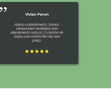
Vivian Peron
Adoro o atendimento .Somos
sempre bem recebidas com
atendimento nota 10. O carinho de
todos com minha Pet não tem
preço.