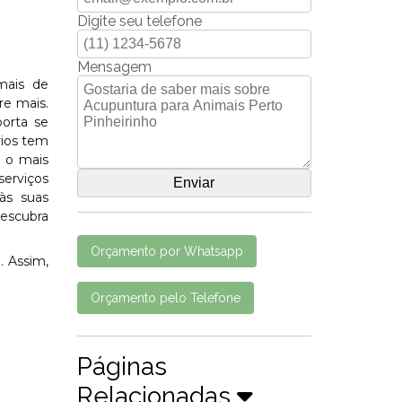
Digite seu telefone
Mensagem
mais de
re mais.
porta se
rios tem
m o mais
serviços
às suas
descubra
Orçamento por Whatsapp
. Assim,
Orçamento pelo Telefone
Páginas
Relacionadas