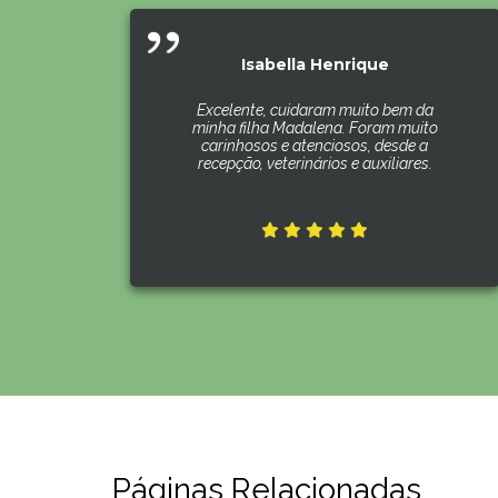
Isabella Henrique
Excelente, cuidaram muito bem da
minha filha Madalena. Foram muito
carinhosos e atenciosos, desde a
recepção, veterinários e auxiliares.
Páginas Relacionadas