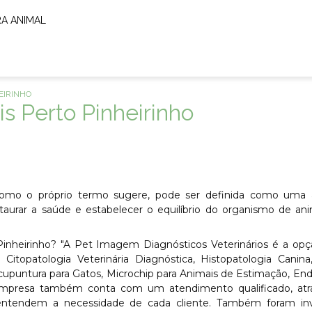
RA ANIMAL
EIRINHO
s Perto Pinheirinho
 como o próprio termo sugere, pode ser definida como uma 
estaurar a saúde e estabelecer o equilíbrio do organismo de an
Pinheirinho? "A Pet Imagem Diagnósticos Veterinários é a op
 Citopatologia Veterinária Diagnóstica, Histopatologia Canina,
 Acupuntura para Gatos, Microchip para Animais de Estimação, En
 empresa também conta com um atendimento qualificado, atr
e entendem a necessidade de cada cliente. Também foram inv