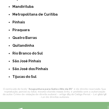
Mandirituba
Metropolitana de Curitiba
Pinhais
Piraquara
Quatro Barras
Quitandinha
Rio Branco do Sul
São José Pinhais
São José dos Pinhais
Tijucas do Sul
O conteúdo do texto "
Acupuntura para Gatos Alto da XV
" é de direito reservado. Sua
reprodução, parcial ou total, mesmo citando nossos links, é proibida sem a autorização
do autor. Crime de violação de direito autoral – artigo 184 do Código Penal –
Lei 9610/98
- Lei de direitos autorais
.