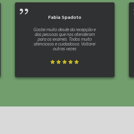
Fabia Spadoto
Gostei muito desde da recepção e
das pessoas que nos atenderam
para os exames. Todos muito
atenciosos e cuidadosos. Voltarei
outras vezes