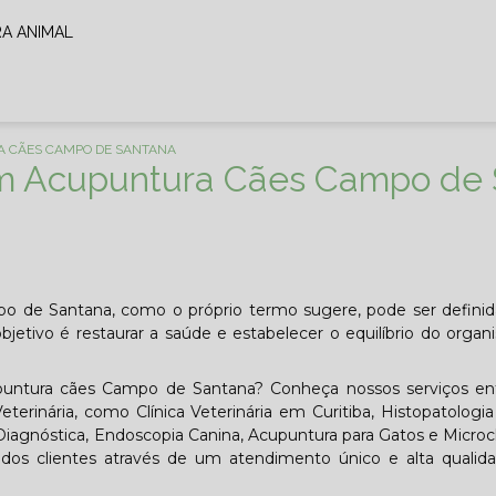
RA ANIMAL
A CÃES CAMPO DE SANTANA
 em Acupuntura Cães Campo de
mpo de Santana, como o próprio termo sugere, pode ser defin
objetivo é restaurar a saúde e estabelecer o equilíbrio do orga
upuntura cães Campo de Santana? Conheça nossos serviços ent
erinária, como Clínica Veterinária em Curitiba, Histopatologia
 Diagnóstica, Endoscopia Canina, Acupuntura para Gatos e Microc
 dos clientes através de um atendimento único e alta qualid