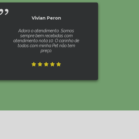
Vivian Peron
Adoro o atendimento .Somos
sempre bem recebidas com
atendimento nota 10. O carinho de
todos com minha Pet não tem
preço.