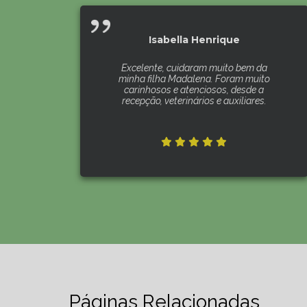
Isabella Henrique
Excelente, cuidaram muito bem da
minha filha Madalena. Foram muito
carinhosos e atenciosos, desde a
recepção, veterinários e auxiliares.
Páginas Relacionadas