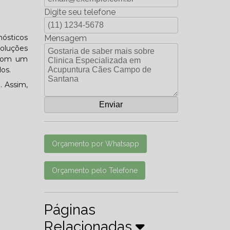
Digite seu telefone
nósticos
Mensagem
soluções
 com um
os.
. Assim,
Orçamento por Whatsapp
Orçamento pelo Telefone
Páginas
Relacionadas