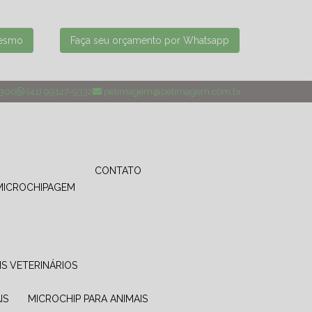
mesmo
Faça seu orçamento por Whatsapp
4300
(41) 99127-9332
petimagem@petimagem.com.br
CONTATO
MICROCHIPAGEM
IS VETERINÁRIOS
IS
MICROCHIP PARA ANIMAIS