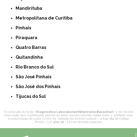
Mandirituba
Metropolitana de Curitiba
Pinhais
Piraquara
Quatro Barras
Quitandinha
Rio Branco do Sul
São José Pinhais
São José dos Pinhais
Tijucas do Sul
O conteúdo do texto "
Diagnóstico Laboratorial Veterinário Bacacheri
" é de direito
reservado. Sua reprodução, parcial ou total, mesmo citando nossos links, é proibida sem
a autorização do autor. Crime de violação de direito autoral – artigo 184 do Código
Penal –
Lei 9610/98 - Lei de direitos autorais
.