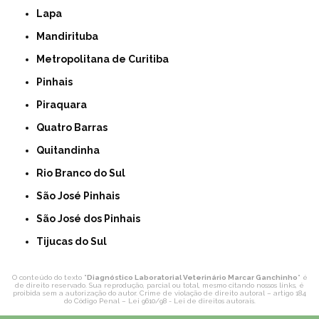
Lapa
Mandirituba
Metropolitana de Curitiba
Pinhais
Piraquara
Quatro Barras
Quitandinha
Rio Branco do Sul
São José Pinhais
São José dos Pinhais
Tijucas do Sul
O conteúdo do texto "
Diagnóstico Laboratorial Veterinário Marcar Ganchinho
" é
de direito reservado. Sua reprodução, parcial ou total, mesmo citando nossos links, é
proibida sem a autorização do autor. Crime de violação de direito autoral – artigo 184
do Código Penal –
Lei 9610/98 - Lei de direitos autorais
.