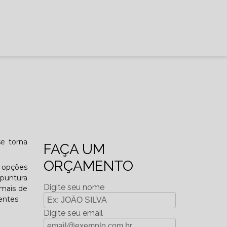
se torna
FAÇA UM
ORÇAMENTO
o opções
upuntura
Digite seu nome
imais de
entes.
Digite seu email