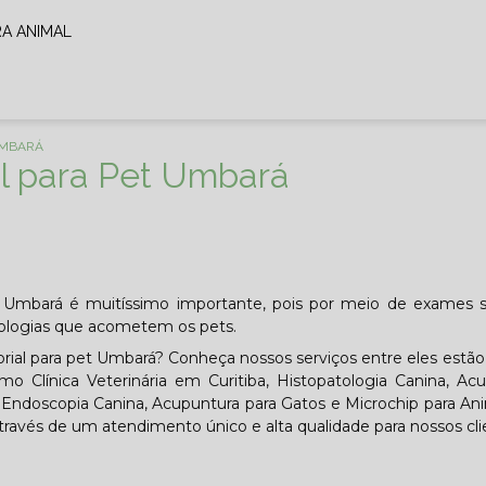
RA ANIMAL
UMBARÁ
al para Pet Umbará
pet Umbará é muitíssimo importante, pois por meio de exames 
tologias que acometem os pets.
orial para pet Umbará? Conheça nossos serviços entre eles estã
mo Clínica Veterinária em Curitiba, Histopatologia Canina, Ac
a, Endoscopia Canina, Acupuntura para Gatos e Microchip para An
través de um atendimento único e alta qualidade para nossos cli