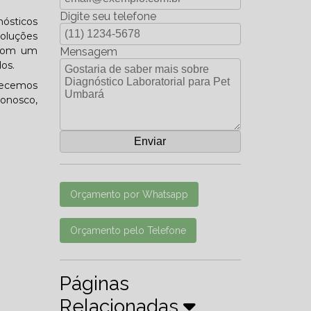
Digite seu telefone
nósticos
soluções
 com um
Mensagem
os.
erecemos
conosco,
Orçamento por Whatsapp
Orçamento pelo Telefone
Páginas
Relacionadas