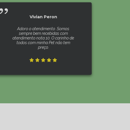
Vivian Peron
Adoro o atendimento .Somos
sempre bem recebidas com
atendimento nota 10. O carinho de
todos com minha Pet não tem
preço.