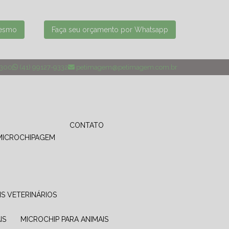
mesmo
Faça seu orçamento por Whatsapp
4300
(41) 99127-9332
petimagem@petimagem.com.br
CONTATO
MICROCHIPAGEM
IS VETERINÁRIOS
IS
MICROCHIP PARA ANIMAIS