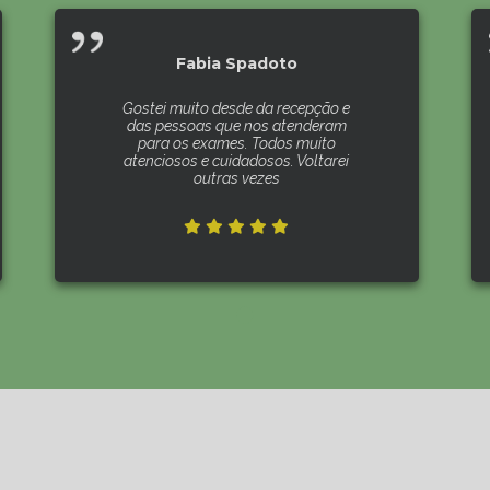
Fabia Spadoto
Gostei muito desde da recepção e
das pessoas que nos atenderam
para os exames. Todos muito
atenciosos e cuidadosos. Voltarei
outras vezes