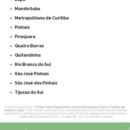
Mandirituba
Metropolitana de Curitiba
Pinhais
Piraquara
Quatro Barras
Quitandinha
Rio Branco do Sul
São José Pinhais
São José dos Pinhais
Tijucas do Sul
O conteúdo do texto "
Onde Tem Diagnóstico Laboratorial para Gatos Centro de
Campo Largo
" é de direito reservado. Sua reprodução, parcial ou total, mesmo citando
nossos links, é proibida sem a autorização do autor. Crime de violação de direito autoral
– artigo 184 do Código Penal –
Lei 9610/98 - Lei de direitos autorais
.