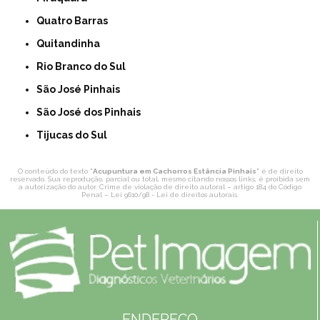
Quatro Barras
Quitandinha
Rio Branco do Sul
São José Pinhais
São José dos Pinhais
Tijucas do Sul
O conteúdo do texto "
Acupuntura em Cachorros Estância Pinhais
" é de direito
reservado. Sua reprodução, parcial ou total, mesmo citando nossos links, é proibida sem
a autorização do autor. Crime de violação de direito autoral – artigo 184 do Código
Penal –
Lei 9610/98 - Lei de direitos autorais
.
ENDEREÇO