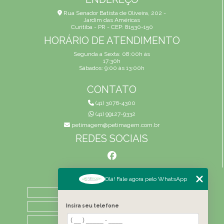
Rua Senador Batista de Oliveira, 202 -
Jardim das Américas
Curitiba - PR - CEP: 81530-150
HORÁRIO DE ATENDIMENTO
Segunda a Sexta: 08:00h às
17:30h
Sábados: 9:00 às 13:00h
CONTATO
(41) 3076-4300
(41) 99127-9332
petimagem@petimagem.com.br
REDES SOCIAIS
MENU
Olá! Fale agora pelo WhatsApp
HOME
QUEM SOMOS
Insira seu telefone
ATIVIDADES