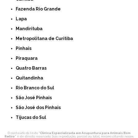
Fazenda Rio Grande
Lapa
Mandirituba
Metropolitana de Curitiba
Pinhais
Piraquara
Quatro Barras
Quitandinha
Rio Branco do Sul
São José Pinhais
São José dos Pinhais
Tijucas do Sul
O conteúdo do texto "
Clinica Especializada em Acupuntura para Animais Bom
Retiro
" é de direito reservado. Sua reprodução, parcial ou total, mesmo citando nossos