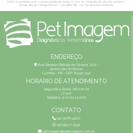
links, é proibida sem a autorização do autor. Crime de violação de direito autoral –
artigo 184 do Código Penal –
Lei 9610/98 - Lei de direitos autorais
.
ENDEREÇO
Rua Senador Batista de Oliveira, 202 -
Jardim das Américas
Curitiba - PR - CEP: 81530-150
HORÁRIO DE ATENDIMENTO
Segunda a Sexta: 08:00h às
17:30h
Sábados: 9:00 às 13:00h
CONTATO
(41) 3076-4300
(41) 99127-9332
petimagem@petimagem.com.br