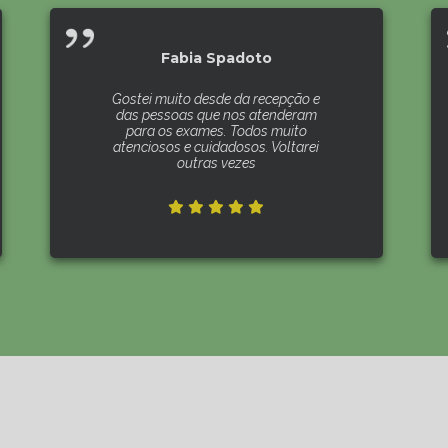
Fabia Spadoto
Gostei muito desde da recepção e
das pessoas que nos atenderam
para os exames. Todos muito
atenciosos e cuidadosos. Voltarei
outras vezes