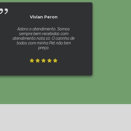
Vivian Peron
Adoro o atendimento .Somos
sempre bem recebidas com
atendimento nota 10. O carinho de
todos com minha Pet não tem
preço.