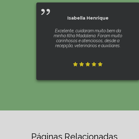
Isabella Henrique
Excelente, cuidaram muito bem da
minha filha Madalena. Foram muito
carinhosos e atenciosos, desde a
recepção, veterinários e auxiliares.
Páginas Relacionadas