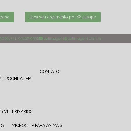
mesmo
Faça seu orçamento por Whatsapp
4300
(41) 99127-9332
petimagem@petimagem.com.br
CONTATO
MICROCHIPAGEM
IS VETERINÁRIOS
IS
MICROCHIP PARA ANIMAIS