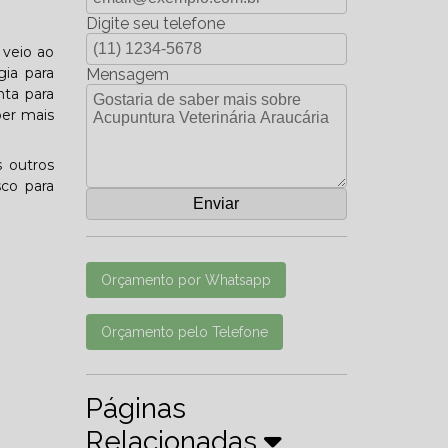
Digite seu telefone
 veio ao
gia para
Mensagem
nta para
ber mais
 outros
sco para
Orçamento por Whatsapp
Orçamento pelo Telefone
Páginas
Relacionadas