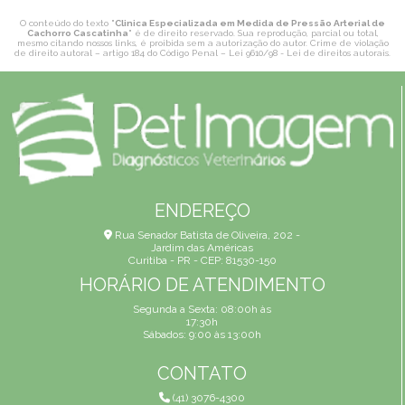
O conteúdo do texto "
Clinica Especializada em Medida de Pressão Arterial de
Cachorro Cascatinha
" é de direito reservado. Sua reprodução, parcial ou total,
mesmo citando nossos links, é proibida sem a autorização do autor. Crime de violação
de direito autoral – artigo 184 do Código Penal –
Lei 9610/98 - Lei de direitos autorais
.
ENDEREÇO
Rua Senador Batista de Oliveira, 202 -
Jardim das Américas
Curitiba - PR - CEP: 81530-150
HORÁRIO DE ATENDIMENTO
Segunda a Sexta: 08:00h às
17:30h
Sábados: 9:00 às 13:00h
CONTATO
(41) 3076-4300