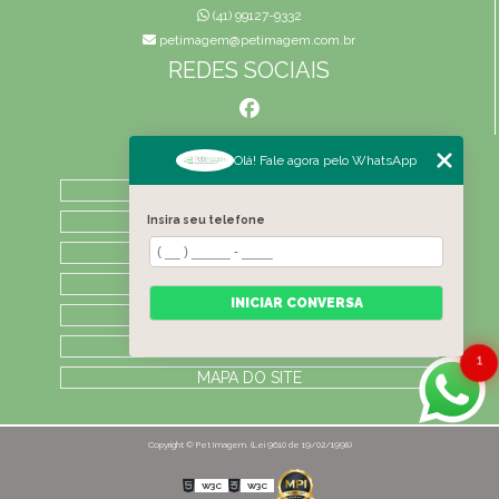
(41) 99127-9332
petimagem@petimagem.com.br
REDES SOCIAIS
MENU
Olá! Fale agora pelo WhatsApp
HOME
QUEM SOMOS
Insira seu telefone
ATIVIDADES
CONTATO
INICIAR CONVERSA
CATEGORIAS
LAUDOS
1
MAPA DO SITE
Copyright © Pet Imagem. (Lei 9610 de 19/02/1998)
W3C
W3C