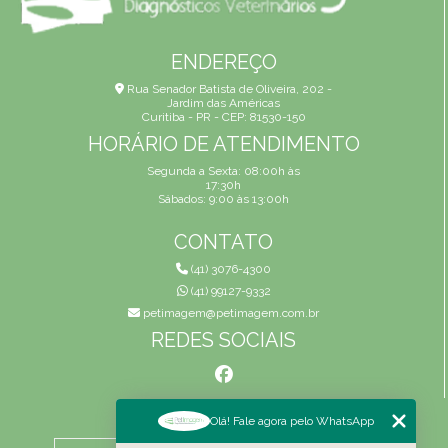
ENDEREÇO
Rua Senador Batista de Oliveira, 202 -
Jardim das Américas
Curitiba - PR - CEP: 81530-150
HORÁRIO DE ATENDIMENTO
Segunda a Sexta: 08:00h às
17:30h
Sábados: 9:00 às 13:00h
CONTATO
(41) 3076-4300
(41) 99127-9332
petimagem@petimagem.com.br
REDES SOCIAIS
MENU
Olá! Fale agora pelo WhatsApp
HOME